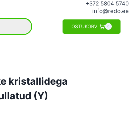
+372 5804 5740
info@redo.ee
OSTUKORV
0
e kristallidega
ullatud (Y)