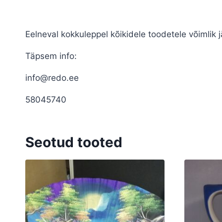
Eelneval kokkuleppel kõikidele toodetele võimlik jä
Täpsem info:
info@redo.ee
58045740
Seotud tooted