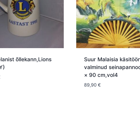
lanist õllekann,Lions
Suur Malaisia käsitöö
Y)
valminud seinapannoo
× 90 cm,vol4
€
89,90
€