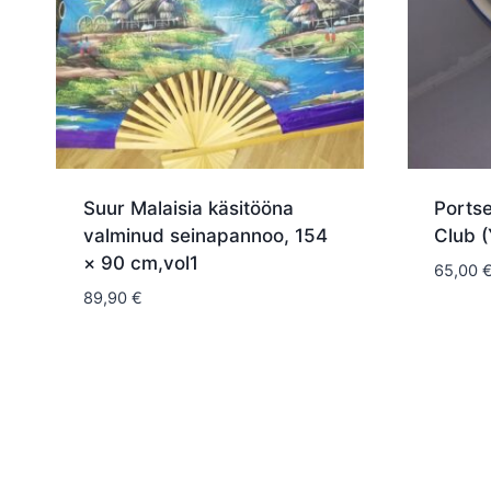
Suur Malaisia käsitööna
Portse
valminud seinapannoo, 154
Club (
× 90 cm,vol1
65,00
89,90
€