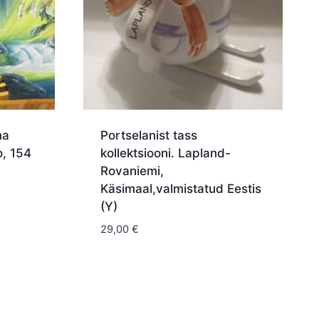
na
Portselanist tass
, 154
kollektsiooni. Lapland-
Rovaniemi,
Käsimaal,valmistatud Eestis
(Y)
29,00
€