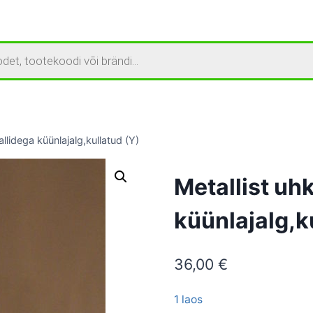
allidega küünlajalg,kullatud (Y)
Metallist uhk
küünlajalg,k
36,00
€
1 laos