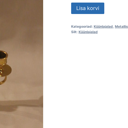
Metallist
Lisa korvi
uhke
kristallidega
Kategooriad:
Küünlajalad
,
Metalli
küünlajalg,kullatud
Silt:
Küünlajalad
(Y)
kogus