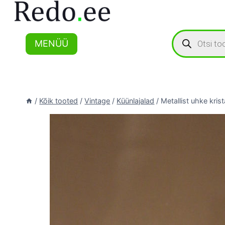
Skip
to
content
Products
search
MENÜÜ
/
Kõik tooted
/
Vintage
/
Küünlajalad
/
Metallist uhke krist