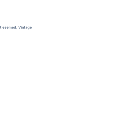
st esemed
,
Vintage