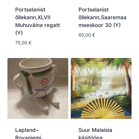
Portselanist
Portselanist
õllekann,XLVII
õllekann,Saaremaa
Muhuväina regatt
meeskoor 30 (Y)
(Y)
65,00
€
75,00
€
Lapland–
Suur Malaisia
Rovaniemi
käsitööna