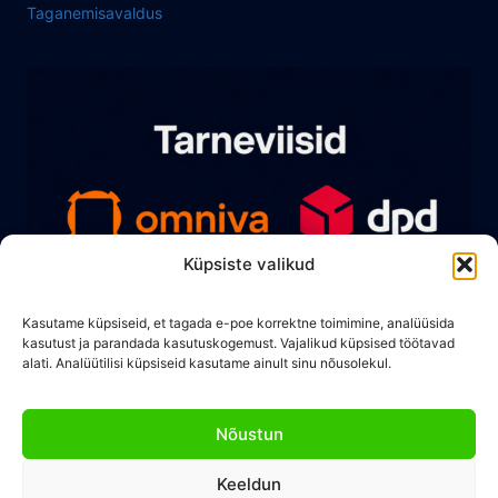
Taganemisavaldus
Küpsiste valikud
Kasutame küpsiseid, et tagada e-poe korrektne toimimine, analüüsida
kasutust ja parandada kasutuskogemust. Vajalikud küpsised töötavad
alati. Analüütilisi küpsiseid kasutame ainult sinu nõusolekul.
Nõustun
Keeldun