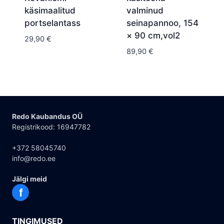
käsimaalitud
valminud
portselantass
seinapannoo, 154
× 90 cm,vol2
29,90
€
89,90
€
Redo Kaubandus OÜ
Registrikood: 16947782
+372 58045740
info@redo.ee
Jälgi meid
f
TINGIMUSED