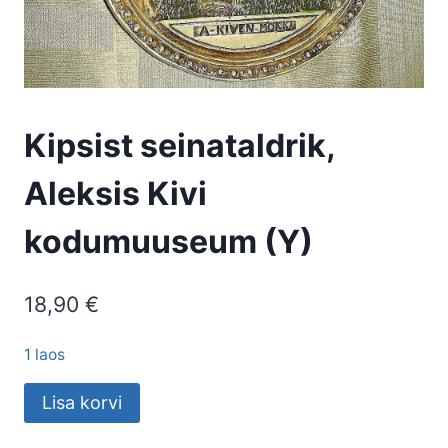
Kipsist seinataldrik,
Aleksis Kivi
kodumuuseum (Y)
18,90
€
1 laos
Kipsist
Lisa korvi
seinataldrik,