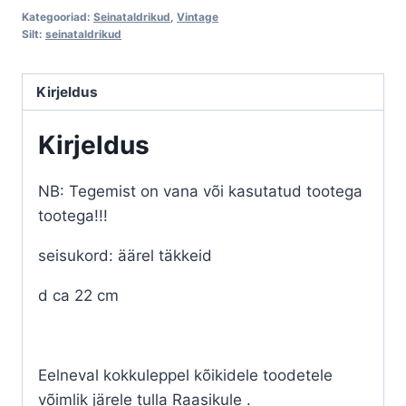
Aleksis
Kategooriad:
Seinataldrikud
,
Vintage
Kivi
Silt:
seinataldrikud
kodumuuseum
(Y)
Kirjeldus
kogus
Kirjeldus
NB: Tegemist on vana või kasutatud tootega
tootega!!!
seisukord: äärel täkkeid
d ca 22 cm
Eelneval kokkuleppel kõikidele toodetele
võimlik järele tulla Raasikule .