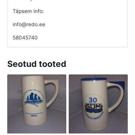
Täpsem info:
info@redo.ee
58045740
Seotud tooted