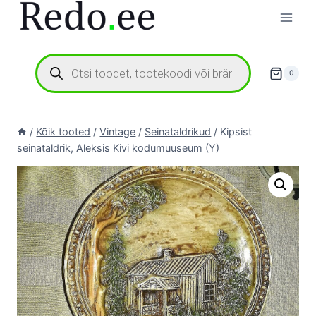
Skip
to
content
Products
search
0
/
Kõik tooted
/
Vintage
/
Seinataldrikud
/
Kipsist
seinataldrik, Aleksis Kivi kodumuuseum (Y)