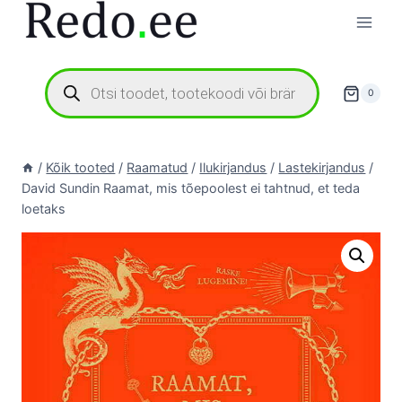
Skip
to
content
Products
search
0
/
Kõik tooted
/
Raamatud
/
Ilukirjandus
/
Lastekirjandus
/
David Sundin Raamat, mis tõepoolest ei tahtnud, et teda
loetaks