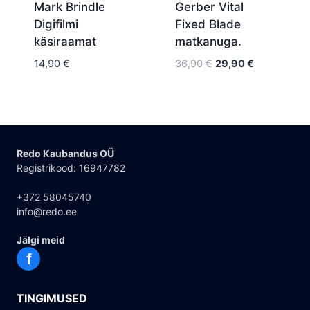
Mark Brindle
Gerber Vital
Digifilmi
Fixed Blade
käsiraamat
matkanuga.
Algne
Current
14,90
€
36,90
€
29,90
€
hind
price
oli:
is:
36,90 €.
29,90 €.
Redo Kaubandus OÜ
Registrikood: 16947782
+372 58045740
info@redo.ee
Jälgi meid
f
TINGIMUSED