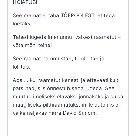
HOIATUS!
kogus
See raamat ei taha TÕEPOOLEST, et teda
loetaks.
Tahad lugeda imenunnut väikest raamatut –
võta mõni teine!
See raamat hammustab, tembutab ja
lollitab.
Aga … kui raamatut kenasti ja ettevaatlikult
patsutad, siis õnnestub seda lugeda. See
muutub imeliseks elavaks, jonnakaks ja suisa
maagiliseks pildiraamatuks, mille autoriks on
väike naljakas härra David Sundin.