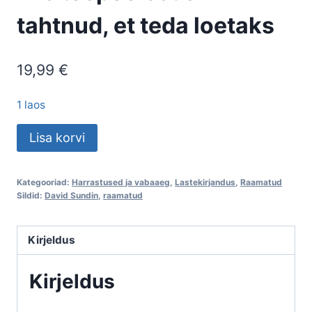
tahtnud, et teda loetaks
19,99
€
1 laos
David
Lisa korvi
Sundin
Raamat,
Kategooriad:
Harrastused ja vabaaeg
,
Lastekirjandus
,
Raamatud
mis
Sildid:
David Sundin
,
raamatud
tõepoolest
ei
Kirjeldus
tahtnud,
et
Kirjeldus
teda
loetaks