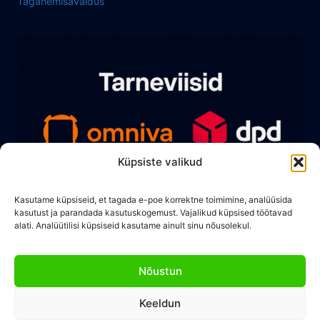
Taganemisavaldus
Küpsiste valikud
Kasutame küpsiseid, et tagada e-poe korrektne toimimine, analüüsida
kasutust ja parandada kasutuskogemust. Vajalikud küpsised töötavad
alati. Analüütilisi küpsiseid kasutame ainult sinu nõusolekul.
Nõustun
Keeldun