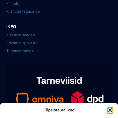
Kontakt
Klientide tagasiside
INFO
Küpsiste seaded
Privaatsuspoliitika
Taganemisavaldus
Küpsiste valikud