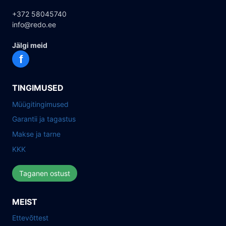
+372 58045740
info@redo.ee
Jälgi meid
f
TINGIMUSED
Müügitingimused
Garantii ja tagastus
Makse ja tarne
KKK
Taganen ostust
MEIST
Ettevõttest