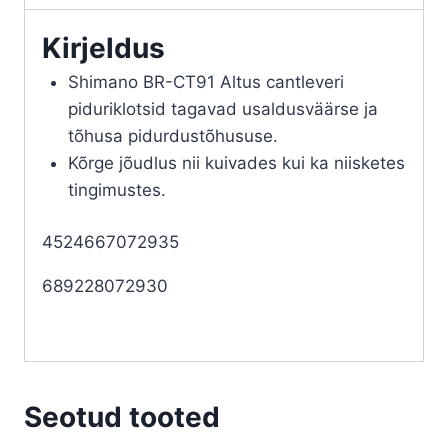
kogus
Kirjeldus
Shimano BR-CT91 Altus cantleveri
piduriklotsid tagavad usaldusväärse ja
tõhusa pidurdustõhususe.
Kõrge jõudlus nii kuivades kui ka niisketes
tingimustes.
4524667072935
689228072930
Seotud tooted