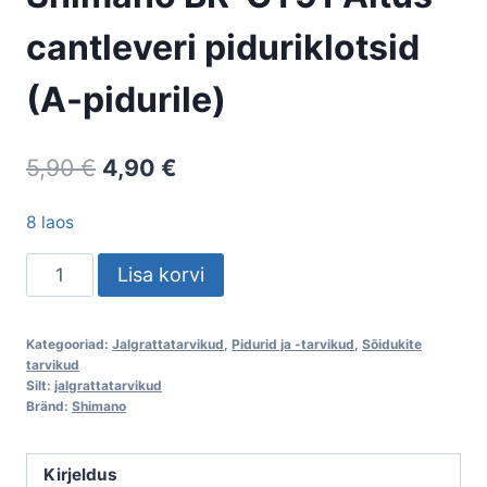
cantleveri piduriklotsid
(A-pidurile)
Algne
Current
5,90
€
4,90
€
hind
price
8 laos
oli:
is:
Shimano
Lisa korvi
5,90 €.
4,90 €.
BR-
CT91
Kategooriad:
Jalgrattatarvikud
,
Pidurid ja -tarvikud
,
Sõidukite
Altus
tarvikud
cantleveri
Silt:
jalgrattatarvikud
Bränd:
Shimano
piduriklotsid
(A-
pidurile)
Kirjeldus