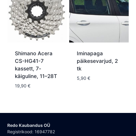
Shimano Acera
Iminapaga
CS-HG41-7
päikesevarjud, 2
kassett, 7-
tk
käiguline, 11–28T
5,90
€
19,90
€
Redo Kaubandus OÜ
Registrikood: 16947782