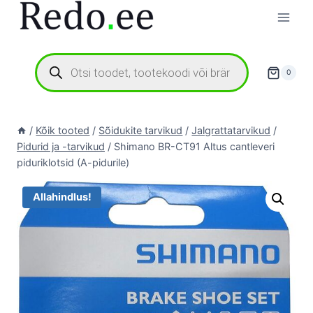
Skip
to
content
Products
search
0
/
Kõik tooted
/
Sõidukite tarvikud
/
Jalgrattatarvikud
/
Pidurid ja -tarvikud
/
Shimano BR-CT91 Altus cantleveri
piduriklotsid (A-pidurile)
Allahindlus!